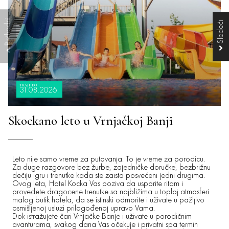
TRAJE DO
31.08.2026.
Skockano leto u Vrnjačkoj Banji
Leto nije samo vreme za putovanja. To je vreme za porodicu.
Za duge razgovore bez žurbe, zajedničke doručke, bezbrižnu
dečiju igru i trenutke kada ste zaista posvećeni jedni drugima.
Ovog leta, Hotel Kocka Vas poziva da usporite ritam i
provedete dragocene trenutke sa najbližima u toploj atmosferi
malog butik hotela, da se istinski odmorite i uživate u pažljivo
osmišljenoj usluzi prilagođenoj upravo Vama.
Dok istražujete čari Vrnjačke Banje i uživate u porodičnim
avanturama, svakog dana Vas očekuje i privatni spa termin