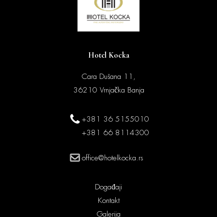
Hotel Kocka
Cara Dušana 11,
36210 Vrnjačka Banja
+381 36 5155010
+381 66 8114300
office@hotelkocka.rs
Događaji
Kontakt
Galerija