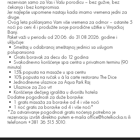
rezervisan samo za Vas i Vašu porodicu – bez gužve, bez
čekanja i bez kompromisa.
Jer najlepše uspomene nastaju kada imamo vremena jedni za
druge.
Ovog leta poklanjamo Vam više vremena za odmor – ostanite 5
noći po ceni 4 i produžite svoje porodične užitke u Vrnjačkoj
Banji.
Paket važi u periodu od 20.06. do 31.08.2026. godine i
uključuje:
• Smeštaj u odabranoj smeštajnoj jedinici sa uslugom
polupansiona
• Gratis boravak za decu do 12 godina
• Svakodnevno korišćenje spa centra u privatnom terminu (90
minuta)
• 15% popusta na masaže u spa centru
• 10% popusta na ručak u à la carte restoranu The Dice
• Jednodnevne ulaznice za Aqua Park Raj
• Ulaznice za Zoo vrt
• Korišćenje dečijeg igrališta u dvorištu hotela
Dodatne pogodnosti za duže boravke:
• 1 gratis masaža za boravke od 4 i više noći
• 1 noć gratis za boravke od 4 i više noći*
*Za ostvarivanje pogodnosti gratis noćenja potrebno je
rezervaciju izvršiti direktno putem e-maila office@hotelkocka.rs ili
telefonom +381 36 515 5010.