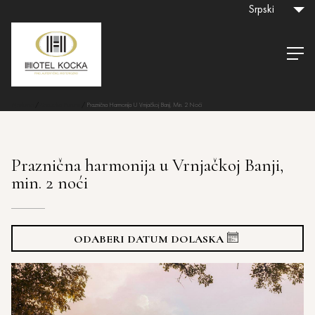
Srpski
Naslovna
/
Specijalne Ponude
/
Praznična Harmonija U Vrnjačkoj Banji, Min. 2 Noći
Praznična harmonija u Vrnjačkoj Banji,
min. 2 noći
ODABERI DATUM DOLASKA