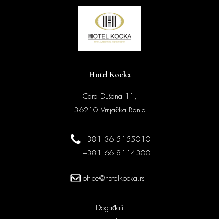
Hotel Kocka
Cara Dušana 11,
36210 Vrnjačka Banja
+381 36 5155010
+381 66 8114300
office@hotelkocka.rs
Događaji