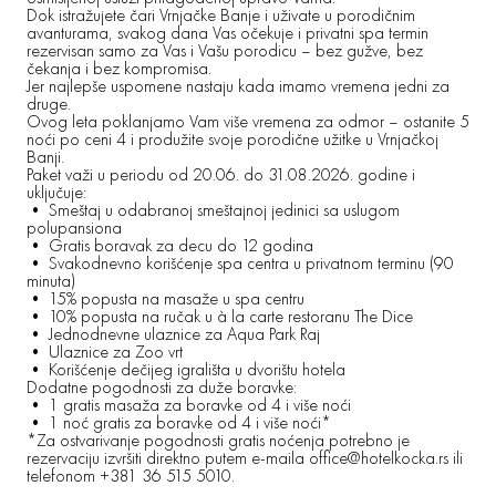
Dok istražujete čari Vrnjačke Banje i uživate u porodičnim
avanturama, svakog dana Vas očekuje i privatni spa termin
rezervisan samo za Vas i Vašu porodicu – bez gužve, bez
čekanja i bez kompromisa.
Jer najlepše uspomene nastaju kada imamo vremena jedni za
druge.
Ovog leta poklanjamo Vam više vremena za odmor – ostanite 5
noći po ceni 4 i produžite svoje porodične užitke u Vrnjačkoj
Banji.
Paket važi u periodu od 20.06. do 31.08.2026. godine i
uključuje:
• Smeštaj u odabranoj smeštajnoj jedinici sa uslugom
polupansiona
• Gratis boravak za decu do 12 godina
• Svakodnevno korišćenje spa centra u privatnom terminu (90
minuta)
• 15% popusta na masaže u spa centru
• 10% popusta na ručak u à la carte restoranu The Dice
• Jednodnevne ulaznice za Aqua Park Raj
• Ulaznice za Zoo vrt
• Korišćenje dečijeg igrališta u dvorištu hotela
Dodatne pogodnosti za duže boravke:
• 1 gratis masaža za boravke od 4 i više noći
• 1 noć gratis za boravke od 4 i više noći*
*Za ostvarivanje pogodnosti gratis noćenja potrebno je
rezervaciju izvršiti direktno putem e-maila office@hotelkocka.rs ili
telefonom +381 36 515 5010.