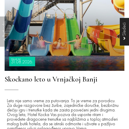
TRAJE DO
31.08.2026.
Skockano leto u Vrnjačkoj Banji
Leto nije samo vreme za putovanja. To je vreme za porodicu.
Za duge razgovore bez žurbe, zajedničke doručke, bezbrižnu
dečiju igru i trenutke kada ste zaista posvećeni jedni drugima.
Ovog leta, Hotel Kocka Vas poziva da usporite ritam i
provedete dragocene trenutke sa najbližima u toploj atmosferi
malog butik hotela, da se istinski odmorite i uživate u pažljivo
osmišljenoj usluzi prilagođenoj upravo Vama.