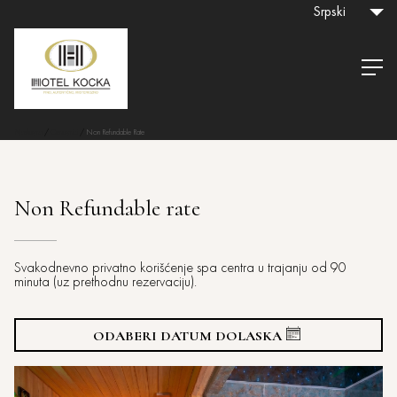
Srpski
Naslovna
/
Cenovnici
/
Non Refundable Rate
Non Refundable rate
Svakodnevno privatno korišćenje spa centra u trajanju od 90
minuta (uz prethodnu rezervaciju).
ODABERI DATUM DOLASKA