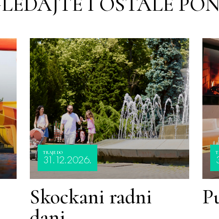
LEDAJTE I OSTALE PO
TRAJE DO
T
31.12.2026.
Skockani radni
P
dani