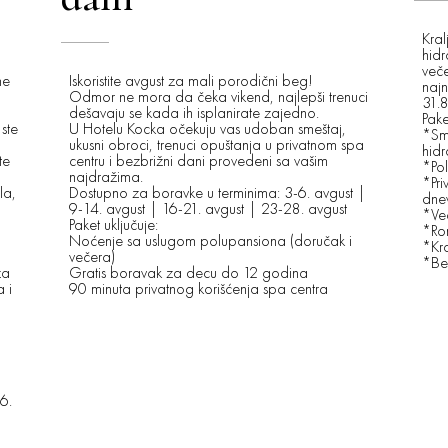
Kral
hid
veče
me
Iskoristite avgust za mali porodični beg!
najn
Odmor ne mora da čeka vikend, najlepši trenuci
31.
dešavaju se kada ih isplanirate zajedno.
Pake
ste
U Hotelu Kocka očekuju vas udoban smeštaj,
*Sm
ukusni obroci, trenuci opuštanja u privatnom spa
hid
te
centru i bezbrižni dani provedeni sa vašim
*Pol
najdražima.
*Pri
la,
Dostupno za boravke u terminima: 3-6. avgust |
dne
9-14. avgust | 16-21. avgust | 23-28. avgust
*Ve
Paket uključuje:
*Ro
Noćenje sa uslugom polupansiona (doručak i
*Kra
večera)
*Be
za
Gratis boravak za decu do 12 godina
 i
90 minuta privatnog korišćenja spa centra
6.