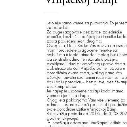
Leto nije samo vreme za putovanja. To je vre
za porodicu.
Za duge razgovore bez žurbe, zajedničke
doručke, bezbrižnu dečiju igru i trenutke kada 
zaista posvećeni jedni drugima.
Ovog leta, Hotel Kocka Vas poziva da uspori
ritam i provedete dragocene trenutke sa
najbližima u toploj atmosferi malog butik hote
da se istinski odmorite i uživate u pažljivo
osmišljenoj usluzi prilagođenoj upravo Vama.
Dok istražujete čari Vrnjačke Banje i uživate u
porodičnim avanturama, svakog dana Vas
očekuje i privatni spa termin rezervisan samo 
Vas i Vašu porodicu – bez gužve, bez čekanja
bez kompromisa.
Jer najlepše uspomene nastaju kada imamo
vremena jedni za druge.
Ovog leta poklanjamo Vam više vremena za
odmor – ostanite 5 noći po ceni 4 i produžite
svoje porodične užitke u Vrnjačkoj Banji.
Paket važi u periodu od 20.06. do 31.08.202
godine i uključuje:
• Smeštaj u odabranoj smeštajnoj jedinici sa