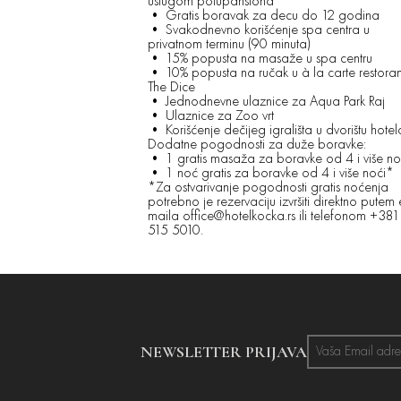
uslugom polupansiona
• Gratis boravak za decu do 12 godina
• Svakodnevno korišćenje spa centra u
privatnom terminu (90 minuta)
• 15% popusta na masaže u spa centru
• 10% popusta na ručak u à la carte restora
The Dice
• Jednodnevne ulaznice za Aqua Park Raj
• Ulaznice za Zoo vrt
• Korišćenje dečijeg igrališta u dvorištu hotel
Dodatne pogodnosti za duže boravke:
• 1 gratis masaža za boravke od 4 i više no
• 1 noć gratis za boravke od 4 i više noći*
*Za ostvarivanje pogodnosti gratis noćenja
potrebno je rezervaciju izvršiti direktno putem 
maila office@hotelkocka.rs ili telefonom +38
515 5010.
NEWSLETTER PRIJAVA