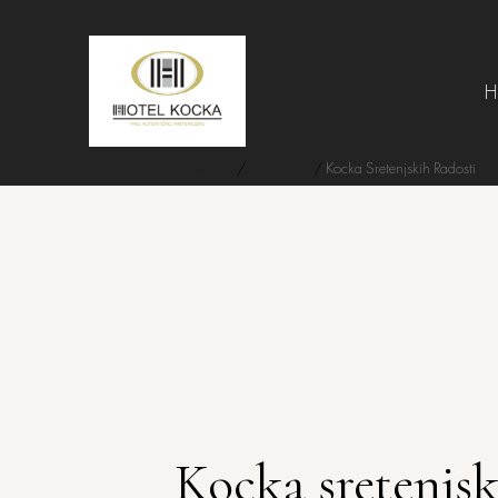
H
Naslovna
/
Cenovnici
/
Kocka Sretenjskih Radosti
Kocka sretenjsk