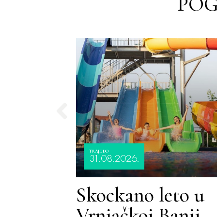
POG
TRAJE DO
31.08.2026.
Skockano leto u
Vrnjačkoj Banji