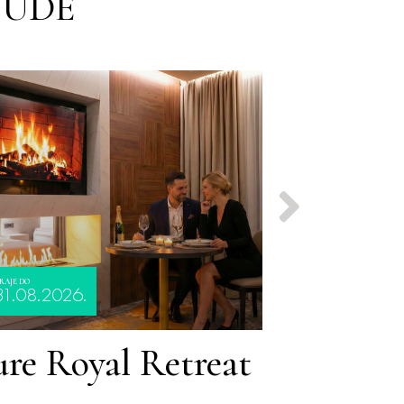
NUDE
RAJE DO
TRAJE DO
31.08.2026.
28.12.2026
ure Royal Retreat
Dodir s