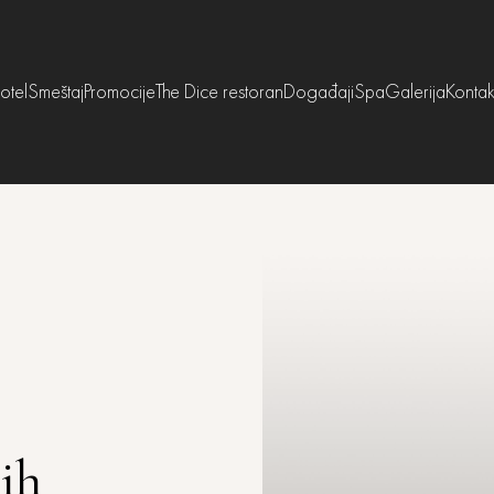
otel
Smeštaj
Promocije
The Dice restoran
Događaji
Spa
Galerija
Kontak
ih