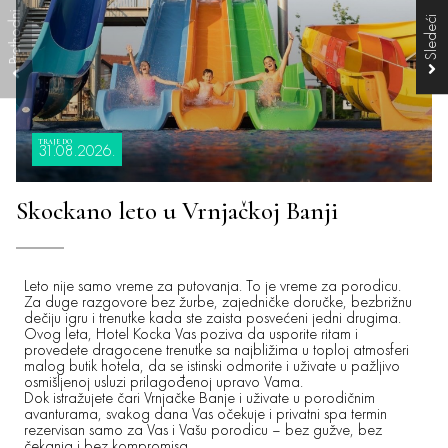
TRAJE DO
31.08.2026.
Skockano leto u Vrnjačkoj Banji
Leto nije samo vreme za putovanja. To je vreme za porodicu.
Za duge razgovore bez žurbe, zajedničke doručke, bezbrižnu
dečiju igru i trenutke kada ste zaista posvećeni jedni drugima.
Ovog leta, Hotel Kocka Vas poziva da usporite ritam i
provedete dragocene trenutke sa najbližima u toploj atmosferi
malog butik hotela, da se istinski odmorite i uživate u pažljivo
osmišljenoj usluzi prilagođenoj upravo Vama.
Dok istražujete čari Vrnjačke Banje i uživate u porodičnim
avanturama, svakog dana Vas očekuje i privatni spa termin
rezervisan samo za Vas i Vašu porodicu – bez gužve, bez
čekanja i bez kompromisa.