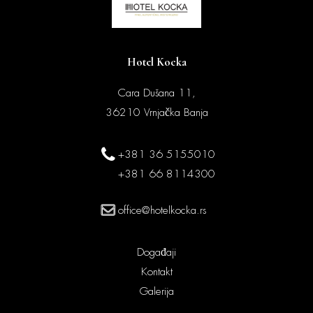
Hotel Kocka
Cara Dušana 11,
36210 Vrnjačka Banja
+381 36 5155010
+381 66 8114300
office@hotelkocka.rs
Događaji
Kontakt
Galerija