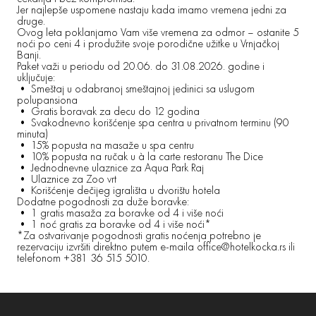
Jer najlepše uspomene nastaju kada imamo vremena jedni za
druge.
Ovog leta poklanjamo Vam više vremena za odmor – ostanite 5
noći po ceni 4 i produžite svoje porodične užitke u Vrnjačkoj
Banji.
Paket važi u periodu od 20.06. do 31.08.2026. godine i
uključuje:
• Smeštaj u odabranoj smeštajnoj jedinici sa uslugom
polupansiona
• Gratis boravak za decu do 12 godina
• Svakodnevno korišćenje spa centra u privatnom terminu (90
minuta)
• 15% popusta na masaže u spa centru
• 10% popusta na ručak u à la carte restoranu The Dice
• Jednodnevne ulaznice za Aqua Park Raj
• Ulaznice za Zoo vrt
• Korišćenje dečijeg igrališta u dvorištu hotela
Dodatne pogodnosti za duže boravke:
• 1 gratis masaža za boravke od 4 i više noći
• 1 noć gratis za boravke od 4 i više noći*
*Za ostvarivanje pogodnosti gratis noćenja potrebno je
rezervaciju izvršiti direktno putem e-maila office@hotelkocka.rs ili
telefonom +381 36 515 5010.